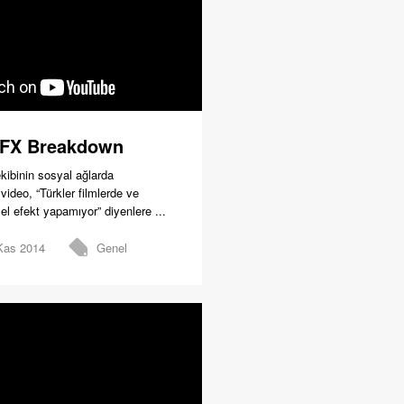
VFX Breakdown
kibinin sosyal ağlarda
 video, “Türkler filmlerde ve
sel efekt yapamıyor” diyenlere ...
Kas 2014
Genel